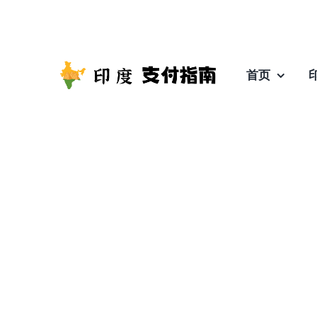
跳
至
内
容
首页